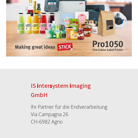
IS
i
nter
s
ystem
i
maging
GmbH
Ihr Partner für die Endverarbeitung
Via Campagna 26
CH-6982 Agno