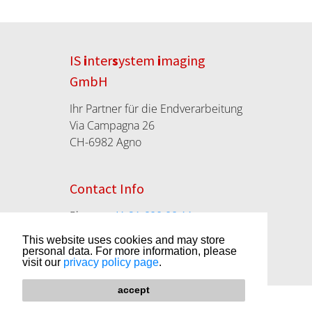
IS
i
nter
s
ystem
i
maging
GmbH
Ihr Partner für die Endverarbeitung
Via Campagna 26
CH-6982 Agno
Contact Info
Phone:
+41 91 600 00 11
info@isidigifoto.ch
This website uses cookies and may store
isidigifoto.ch
personal data. For more information, please
visit our
privacy policy page
.
accept