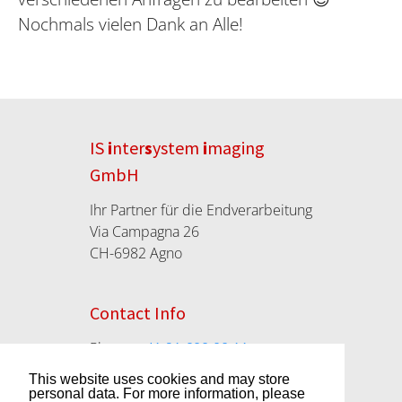
Nochmals vielen Dank an Alle!
IS
i
nter
s
ystem
i
maging
GmbH
Ihr Partner für die Endverarbeitung
Via Campagna 26
CH-6982 Agno
Contact Info
Phone:
+41 91 600 00 11
info@isidigifoto.ch
This website uses cookies and may store
isidigifoto.ch
personal data. For more information, please