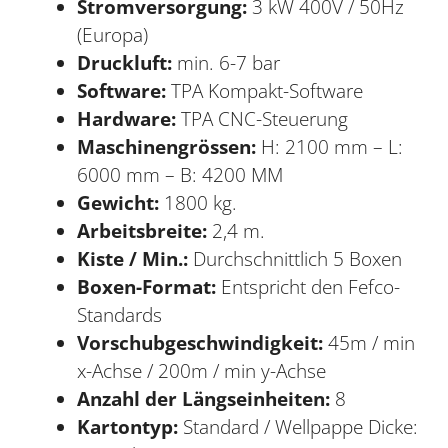
Stromversorgung:
3 kW 400V / 50Hz
(Europa)
Druckluft:
min. 6-7 bar
Software:
TPA Kompakt-Software
Hardware:
TPA CNC-Steuerung
Maschinengrössen:
H: 2100 mm – L:
6000 mm – B: 4200 MM
Gewicht:
1800 kg.
Arbeitsbreite:
2,4 m.
Kiste / Min.:
Durchschnittlich 5 Boxen
Boxen-Format:
Entspricht den Fefco-
Standards
Vorschubgeschwindigkeit:
45m / min
x-Achse / 200m / min y-Achse
Anzahl der Längseinheiten:
8
Kartontyp:
Standard / Wellpappe Dicke: