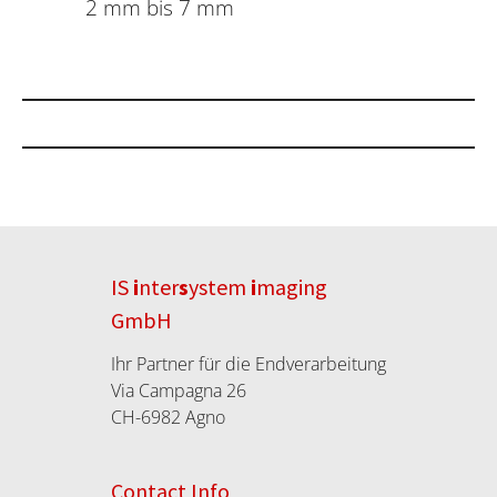
2 mm bis 7 mm
IS
i
nter
s
ystem
i
maging
GmbH
Ihr Partner für die Endverarbeitung
Via Campagna 26
CH-6982 Agno
Contact Info