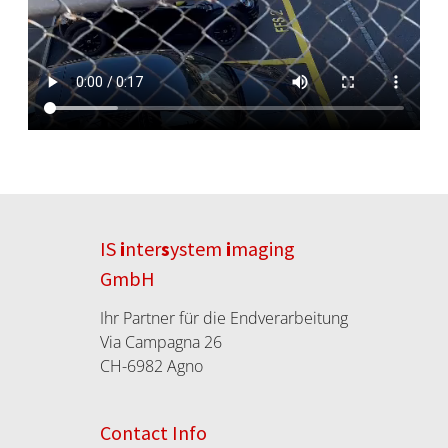
IS
i
nter
s
ystem
i
maging
GmbH
Ihr Partner für die Endverarbeitung
Via Campagna 26
CH-6982 Agno
Contact Info